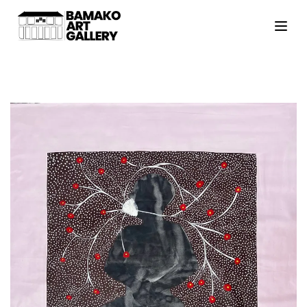
ACCUEIL
ARTISTES
EXPOSITIONS
VIEWING ROOM
MALI ART CLUB
ART'ACTU
À PROPOS
CONTACT