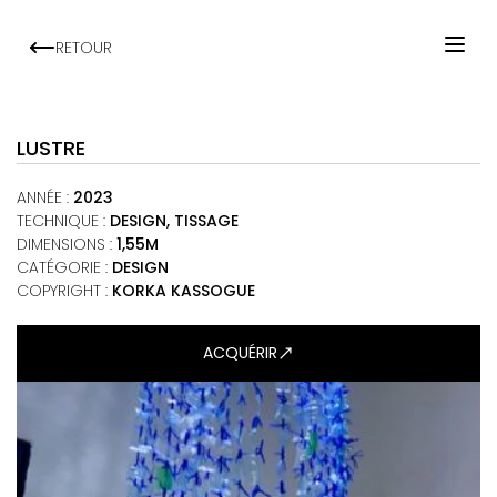
RETOUR
ACCUEIL
ARTISTES
LUSTRE
EXPOSITIONS
ANNÉE
:
2023
VIEWING ROOM
TECHNIQUE
:
DESIGN, TISSAGE
DIMENSIONS
:
1,55M
MALI ART CLUB
CATÉGORIE
:
DESIGN
ART'ACTU
COPYRIGHT :
KORKA KASSOGUE
À PROPOS
ACQUÉRIR
CONTACT