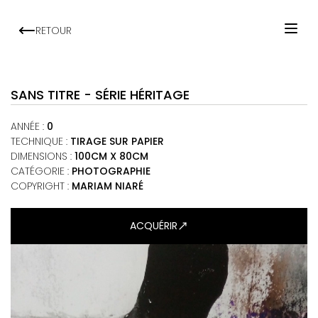
RETOUR
ACCUEIL
ARTISTES
SANS TITRE - SÉRIE HÉRITAGE
EXPOSITIONS
ANNÉE
:
0
VIEWING ROOM
TECHNIQUE
:
TIRAGE SUR PAPIER
DIMENSIONS
:
100CM X 80CM
MALI ART CLUB
CATÉGORIE
:
PHOTOGRAPHIE
ART'ACTU
COPYRIGHT :
MARIAM NIARÉ
À PROPOS
ACQUÉRIR
CONTACT