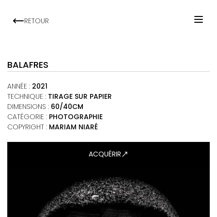
RETOUR
ACCUEIL
ARTISTES
BALAFRES
EXPOSITIONS
ANNÉE
:
2021
VIEWING ROOM
TECHNIQUE
:
TIRAGE SUR PAPIER
DIMENSIONS
:
60/40CM
MALI ART CLUB
CATÉGORIE
:
PHOTOGRAPHIE
ART'ACTU
COPYRIGHT :
MARIAM NIARÉ
À PROPOS
ACQUÉRIR
CONTACT