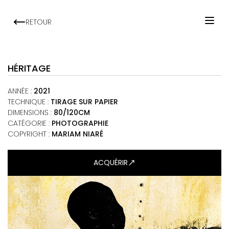
RETOUR
ACCUEIL
ARTISTES
HÉRITAGE
EXPOSITIONS
ANNÉE
:
2021
VIEWING ROOM
TECHNIQUE
:
TIRAGE SUR PAPIER
DIMENSIONS
:
80/120CM
MALI ART CLUB
CATÉGORIE
:
PHOTOGRAPHIE
ART'ACTU
COPYRIGHT :
MARIAM NIARÉ
À PROPOS
ACQUÉRIR
CONTACT