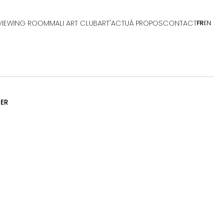
VIEWING ROOM
MALI ART CLUB
ART'ACTU
À PROPOS
CONTACT
FR
EN
IER