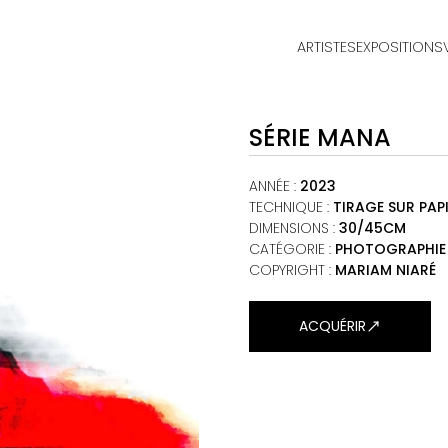
ARTISTES
EXPOSITIONS
ACCUEIL
SÉRIE MANA
ARTISTES
EXPOSITIONS
ANNÉE
:
2023
TECHNIQUE
:
TIRAGE SUR PAP
DIMENSIONS
:
30/45CM
VIEWING ROOM
CATÉGORIE
:
PHOTOGRAPHIE
COPYRIGHT :
MARIAM NIARÉ
MALI ART CLUB
ART'ACTU
ACQUÉRIR
À PROPOS
CONTACT