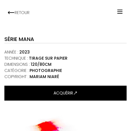
RETOUR
ACCUEIL
ARTISTES
SÉRIE MANA
EXPOSITIONS
ANNÉE
:
2023
VIEWING ROOM
TECHNIQUE
:
TIRAGE SUR PAPIER
DIMENSIONS
:
120/80CM
MALI ART CLUB
CATÉGORIE
:
PHOTOGRAPHIE
ART'ACTU
COPYRIGHT :
MARIAM NIARÉ
À PROPOS
ACQUÉRIR
CONTACT