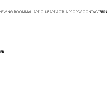
VIEWING ROOM
MALI ART CLUB
ART'ACTU
À PROPOS
CONTACT
FR
EN
IER