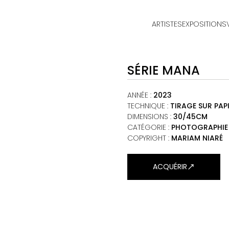
ARTISTES
EXPOSITIONS
ACCUEIL
SÉRIE MANA
ARTISTES
EXPOSITIONS
ANNÉE
:
2023
TECHNIQUE
:
TIRAGE SUR PAP
DIMENSIONS
:
30/45CM
VIEWING ROOM
CATÉGORIE
:
PHOTOGRAPHIE
COPYRIGHT :
MARIAM NIARÉ
MALI ART CLUB
ART'ACTU
ACQUÉRIR
À PROPOS
CONTACT