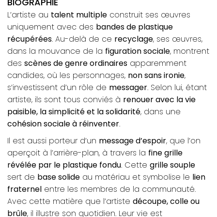
BIOGRAPHIE
L’artiste au
talent multiple
construit ses œuvres
uniquement avec des
bandes de plastique
récupérées
. Au-delà de ce
recyclage
, ses œuvres,
dans la mouvance de la
figuration sociale
, montrent
des
scènes de genre ordinaires
apparemment
candides, où les personnages,
non sans ironie
,
s’investissent d’un rôle de
messager
. Selon lui, étant
artiste, ils sont tous conviés à
renouer avec la vie
paisible, la simplicité et la solidarité
, dans une
cohésion sociale à réinventer
.
Il est aussi porteur d’un
message d’espoir
, que l’on
aperçoit à l’arrière-plan, à travers la
fine grille
révélée par le plastique fondu
. Cette
grille souple
sert de
base solide
au matériau et symbolise le
lien
fraternel
entre les membres de la communauté.
Avec cette matière que l’artiste
découpe, colle ou
brûle
, il illustre son quotidien. Leur vie est