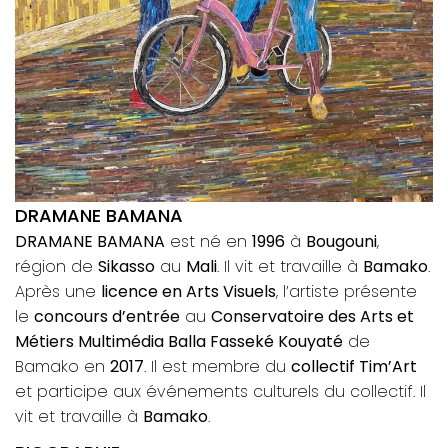
DRAMANE BAMANA
DRAMANE BAMANA
est né en
1996
à
Bougouni
,
région de
Sikasso
au
Mali
. Il vit et travaille à
Bamako
.
Après une
licence en Arts Visuels
, l’artiste présente
le
concours d’entrée
au
Conservatoire des Arts et
Métiers Multimédia Balla Fasseké Kouyaté
de
Bamako en
2017
. Il est membre du
collectif Tim’Art
et participe aux événements culturels du collectif. Il
vit et travaille à
Bamako
.