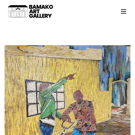
ACCUEIL
ARTISTES
EXPOSITIONS
VIEWING ROOM
MALI ART CLUB
ART'ACTU
À PROPOS
CONTACT