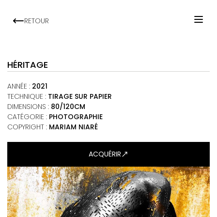
RETOUR
ACCUEIL
ARTISTES
HÉRITAGE
EXPOSITIONS
ANNÉE
:
2021
VIEWING ROOM
TECHNIQUE
:
TIRAGE SUR PAPIER
DIMENSIONS
:
80/120CM
MALI ART CLUB
CATÉGORIE
:
PHOTOGRAPHIE
ART'ACTU
COPYRIGHT :
MARIAM NIARÉ
À PROPOS
ACQUÉRIR
CONTACT